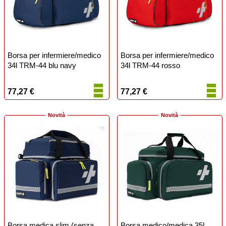
Borsa per infermiere/medico
Borsa per infermiere/medico
34l TRM-44 blu navy
34l TRM-44 rosso
77,27 €
77,27 €
Novità
Novità
Borsa medica slim (senza
Borsa medico/medica 35l