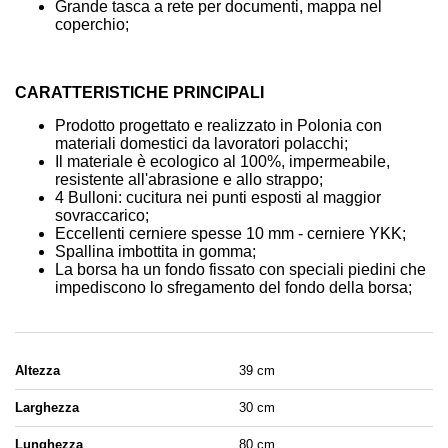
Grande tasca a rete per documenti, mappa nel
coperchio;
CARATTERISTICHE PRINCIPALI
Prodotto progettato e realizzato in Polonia con
materiali domestici da lavoratori polacchi;
Il materiale è ecologico al 100%, impermeabile,
resistente all'abrasione e allo strappo;
4 Bulloni: cucitura nei punti esposti al maggior
sovraccarico;
Eccellenti cerniere spesse 10 mm - cerniere YKK;
Spallina imbottita in gomma;
La borsa ha un fondo fissato con speciali piedini che
impediscono lo sfregamento del fondo della borsa;
Altezza
39 cm
Larghezza
30 cm
Lunghezza
80 cm