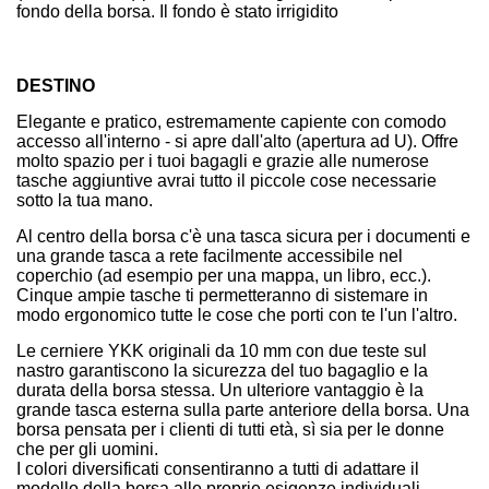
fondo della borsa. Il fondo è stato irrigidito
DESTINO
Elegante e pratico, estremamente capiente con comodo
accesso all'interno - si apre dall'alto (apertura ad U). Offre
molto spazio per i tuoi bagagli e grazie alle numerose
tasche aggiuntive avrai tutto il piccole cose necessarie
sotto la tua mano.
Al centro della borsa c'è una tasca sicura per i documenti e
una grande tasca a rete facilmente accessibile nel
coperchio (ad esempio per una mappa, un libro, ecc.).
Cinque ampie tasche ti permetteranno di sistemare in
modo ergonomico tutte le cose che porti con te l'un l'altro.
Le cerniere YKK originali da 10 mm con due teste sul
nastro garantiscono la sicurezza del tuo bagaglio e la
durata della borsa stessa. Un ulteriore vantaggio è la
grande tasca esterna sulla parte anteriore della borsa. Una
borsa pensata per i clienti di tutti età, sì sia per le donne
che per gli uomini.
I colori diversificati consentiranno a tutti di adattare il
modello della borsa alle proprie esigenze individuali.