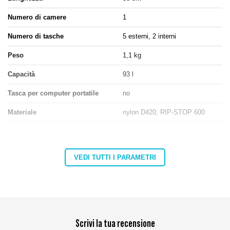
Numero di camere
1
Numero di tasche
5 esterni, 2 interni
Peso
1,1 kg
Capacità
93 l
Tasca per computer portatile
no
Materiale
nylon D420, RIP-STOP 600
Ente responsabile di questo prodotto nell'UE
VEDI TUTTI I PARAMETRI
Indirizzo:
Górna 3
Codice postale:
27-200
MARBO Katarzyna
Città:
Starachowice
Produttore
Ulikowska
Paese:
Poland
Indirizzo e-mail:
info@marbo1982.com
Scrivi la tua recensione