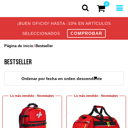
0
¡BUEN OFICIO! HASTA -10% EN ARTÍCULOS
COMPROBAR
SELECCIONADOS
Página de inicio
Bestseller
BESTSELLER
Ordenar por fecha en orden descendente
Lo más vendido
Novedades
Lo más vendido
Novedades