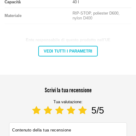
Capacità
40 l
RIP-STOP, poliester D600,
Materiale
nylon D400
Ente responsabile di questo prodotto nell'UE
Indirizzo:
Górna 3
VEDI TUTTI I PARAMETRI
Codice postale:
27-200
MARBO Katarzyna
Città:
Starachowice
Produttore
Ulikowska
Paese:
Poland
Indirizzo e-mail:
info@marbo1982.com
Scrivi la tua recensione
Tua valutazione:
5/5
Contenuto della tua recensione