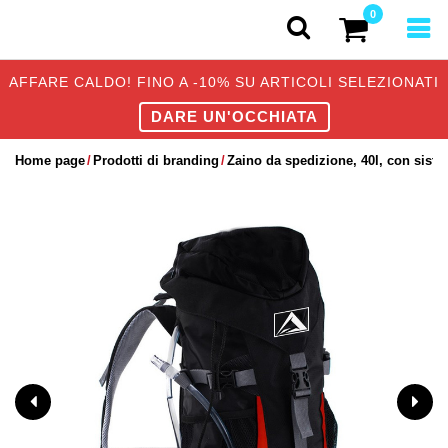
0
AFFARE CALDO! FINO A -10% SU ARTICOLI SELEZIONATI
DARE UN'OCCHIATA
Home page
Prodotti di branding
Zaino da spedizione, 40l, con siste