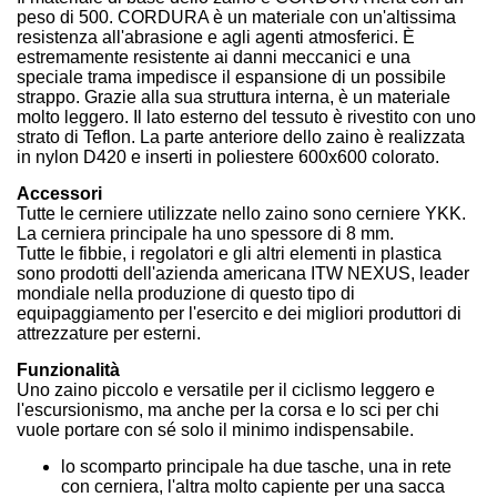
peso di 500. CORDURA è un materiale con un'altissima
resistenza all'abrasione e agli agenti atmosferici. È
estremamente resistente ai danni meccanici e una
speciale trama impedisce il espansione di un possibile
strappo. Grazie alla sua struttura interna, è un materiale
molto leggero. Il lato esterno del tessuto è rivestito con uno
strato di Teflon. La parte anteriore dello zaino è realizzata
in nylon D420 e inserti in poliestere 600x600 colorato.
Accessori
Tutte le cerniere utilizzate nello zaino sono cerniere YKK.
La cerniera principale ha uno spessore di 8 mm.
Tutte le fibbie, i regolatori e gli altri elementi in plastica
sono prodotti dell'azienda americana ITW NEXUS, leader
mondiale nella produzione di questo tipo di
equipaggiamento per l'esercito e dei migliori produttori di
attrezzature per esterni.
Funzionalità
Uno zaino piccolo e versatile per il ciclismo leggero e
l'escursionismo, ma anche per la corsa e lo sci per chi
vuole portare con sé solo il minimo indispensabile.
lo scomparto principale ha due tasche, una in rete
con cerniera, l'altra molto capiente per una sacca