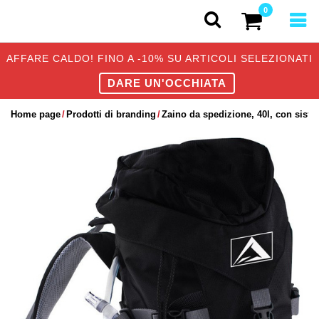
0
AFFARE CALDO! FINO A -10% SU ARTICOLI SELEZIONATI
DARE UN'OCCHIATA
Home page
Prodotti di branding
Zaino da spedizione, 40l, con siste