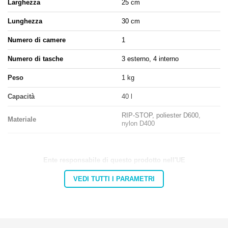
Larghezza
25 cm
Lunghezza
30 cm
Numero di camere
1
Numero di tasche
3 esterno, 4 interno
Peso
1 kg
Capacità
40 l
RIP-STOP, poliester D600,
Materiale
nylon D400
Ente responsabile di questo prodotto nell'UE
Indirizzo:
Górna 3
VEDI TUTTI I PARAMETRI
Codice postale:
27-200
MARBO Katarzyna
Città:
Starachowice
Produttore
Ulikowska
Paese:
Poland
Indirizzo e-mail:
info@marbo1982.com