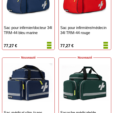
Sac pour infirmier/docteur 34l
Sac pour infirmière/médecin
TRM-44 bleu marine
34l TRM-44 rouge
77,27 €
77,27 €
Nouveauté
Nouveauté
Sac médical slim (sans
Sacoche médicale/de