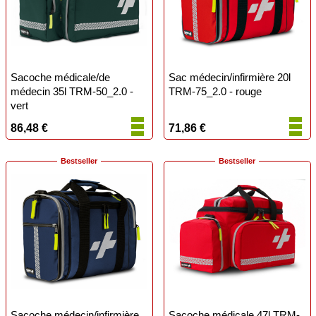
Sacoche médicale/de
Sac médecin/infirmière 20l
médecin 35l TRM-50_2.0 -
TRM-75_2.0 - rouge
vert
86,48 €
71,86 €
Bestseller
Bestseller
Sacoche médecin/infirmière
Sacoche médicale 47l TRM-