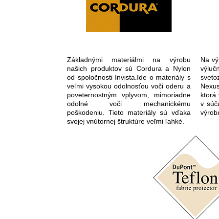
Základnými materiálmi na výrobu
Na vý
našich produktov sú Cordura a Nylon
výluč
od spoločnosti Invista.Ide o materiály s
sveto
veľmi vysokou odolnosťou voči oderu a
Nexus
poveternostným vplyvom, mimoriadne
ktorá
odolné voči mechanickému
v súč
poškodeniu. Tieto materiály sú vďaka
výrob
svojej vnútornej štruktúre veľmi ľahké.