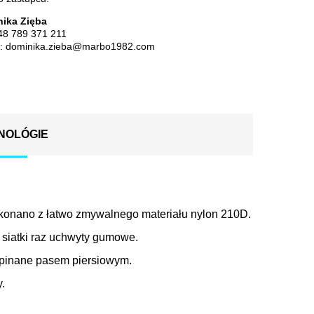
ika Zięba
48 789 371 211
l:
dominika.zieba@marbo1982.com
NOLÓGIE
konano z łatwo zmywalnego materiału nylon 210D.
 siatki raz uchwyty gumowe.
spinane pasem piersiowym.
.