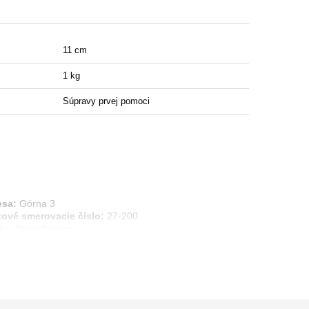
11 cm
1 kg
Súpravy prvej pomoci
esa:
Górna 3
tové smerovacie číslo:
27-200
to:
Starachowice
ina:
Poland
ailová adresa:
info@marbo1982.com