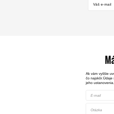
Váš e-mail
Má
Ak vám vyššie uv
čo najskôr.
Údaje 
jeho ustanovenia
E-mail
Otázka