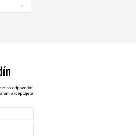
dín
sime sa odpovedať
laním akceptujete