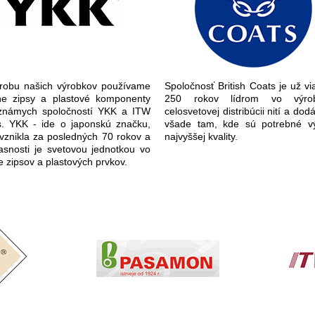
robu našich výrobkov používame
Spoločnosť British Coats je už vi
ne zipsy a plastové komponenty
250 rokov lídrom vo výr
známych spoločností YKK a ITW
celosvetovej distribúcii nití a dod
. YKK - ide o japonskú značku,
všade tam, kde sú potrebné v
 vznikla za posledných 70 rokov a
najvyššej kvality.
asnosti je svetovou jednotkou vo
e zipsov a plastových prvkov.