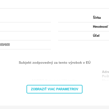
Šírka
Hmotnosť
Účel
600/600
Subjekt zodpovedný za tento výrobok v EÚ
Adr
Poš
MARBO Katarzyna Ulikowska
Mes
Kraj
ZOBRAZIŤ VIAC PARAMETROV
E-m