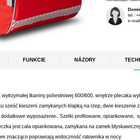
Domin
tel.:
+
e-mai
FUNKCIE
NÁZORY
TECH
wytrzymałej tkaniny poliestrowej 600/600, wnętrze
plecaka wy
sześć kieszeni zamykanych klapką na rzep, dwie kieszenie z
a dodatkowe wyposażenie.. Szelki profilowane, opiankowane, 
eczka jest cała opiankowana, zamykana na zamek błyskawiczny
óre znacząco poprawiają widoczność ratownika w nocy.