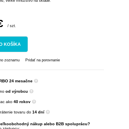
eď, veľké množstvo na sklade.
€
/
szt.
O KOŠÍKA
ého zoznamu
Pridať na porovnanie
RBO 24 mesačne
amo
od výrobcu
viac ako
40 rokov
rátenie tovaru do
14 dní
veľkoobchodný nákup alebo B2B spoluprácu?
o zástupcu: