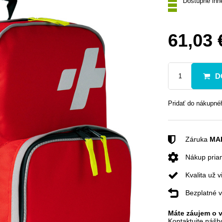
Dostupné ihn
61,03 
D
Pridať do nákupn
Záruka
MA
Nákup pri
Kvalita už 
Bezplatné v
Máte záujem o 
Kontaktujte nášh