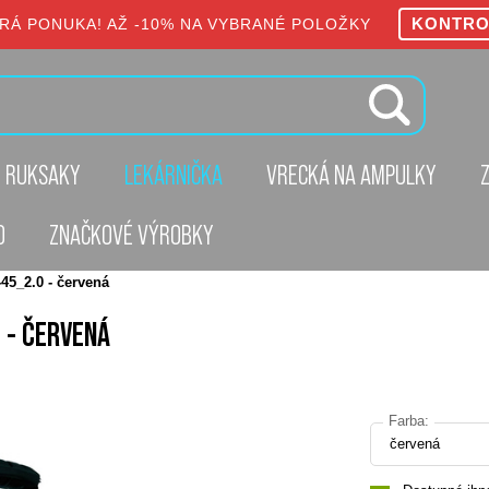
KONTRO
RÁ PONUKA! AŽ -10% NA VYBRANÉ POLOŽKY
 RUKSAKY
LEKÁRNIČKA
VRECKÁ NA AMPULKY
O
ZNAČKOVÉ VÝROBKY
45_2.0 - červená
 - ČERVENÁ
Farba:
červená