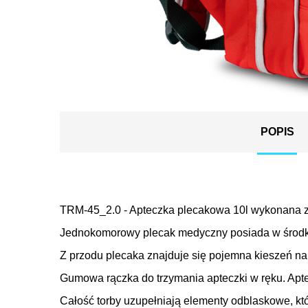
POPIS
TRM-45_2.0 - Apteczka plecakowa 10l wykonana z 
Jednokomorowy plecak medyczny posiada w środku 
Z przodu plecaka znajduje się pojemna kieszeń n
Gumowa rączka do trzymania apteczki w ręku. Apt
Całość torby uzupełniają elementy odblaskowe, kt