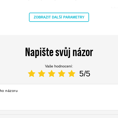
Adr
Pošt
ZOBRAZIT DALŠÍ PARAMETRY
MARBO Katarzyna Ulikowska
Měs
Zem
E-m
Napište svůj názor
Vaše hodnocení:
5/5
ho názoru