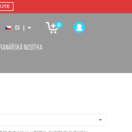
UJTE
0
CS
|
RANÁŘSKÁ NOSÍTKA