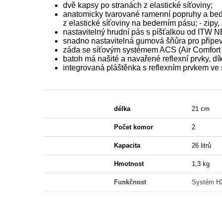
dvě kapsy po stranách z elastické síťoviny;
anatomicky tvarované ramenní popruhy a bede
z elastické síťoviny na bederním pásu; - zipy,
nastavitelný hrudní pás s píšťalkou od ITW
snadno nastavitelná gumová šňůra pro připev
záda se síťovým systémem ACS (Air Comfort S
batoh má našité a navařené reflexní prvky, dík
integrovaná pláštěnka s reflexním prvkem ve
délka
21 cm
Počet komor
2
Kapacita
26 litrů
Hmotnost
1,3 kg
Funkčnost
Systém H