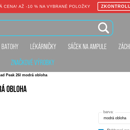
ZKONTROL
Á CENA! AŽ -10 % NA VYBRANÉ POLOŽKY
 BATOHY
LÉKÁRNIČKY
SÁČEK NA AMPULE
ZÁCH
ZNAČKOVÉ VÝROBKY
oad Peak 26l modrá obloha
RÁ OBLOHA
barva:
modrá obloha