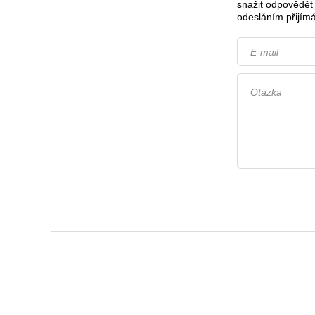
snažit odpovědět 
odesláním přijímá
E-mail
Otázka