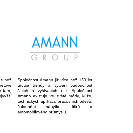
íce než
Společnost Amann již více než 150 let
větové
určuje trendy a vytváří budoucnost
e tam,
šicích a vyšívacích nití. Společnost
jvyšší
Amann existuje ve světě módy, kůže,
technických aplikací, pracovních oděvů,
čalounění nábytku, filtrů a
automobilového průmyslu.