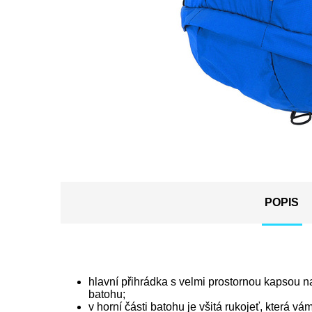
POPIS
hlavní přihrádka s velmi prostornou kapsou n
batohu;
v horní části batohu je všitá rukojeť, která vá