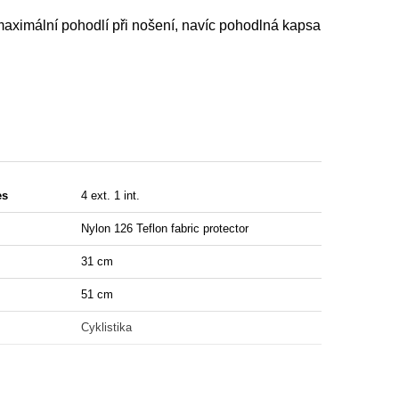
maximální pohodlí při nošení, navíc pohodlná kapsa
es
4 ext. 1 int.
Nylon 126 Teflon fabric protector
31 cm
51 cm
Cyklistika