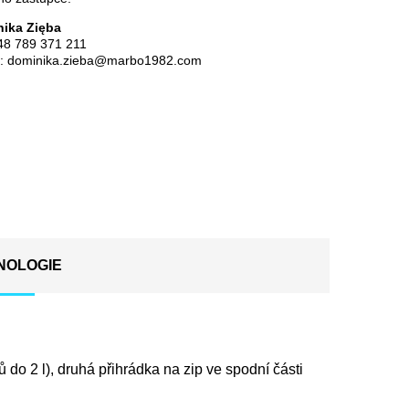
ika Zięba
48 789 371 211
l:
dominika.zieba@marbo1982.com
NOLOGIE
do 2 l), druhá přihrádka na zip ve spodní části