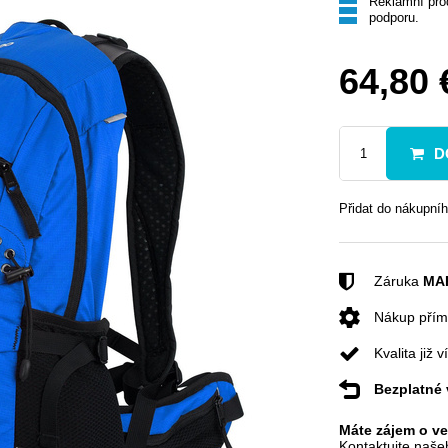
Reklamní pro
podporu.
64,80 
D
Přidat do nákupní
Záruka
MA
Nákup pří
Kvalita již 
Bezplatné 
Máte zájem o v
Kontaktujte naše