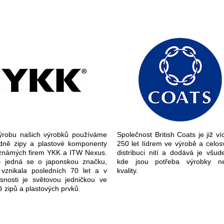
ýrobu našich výrobků používáme
Společnost British Coats je již v
dně zipy a plastové komponenty
250 let lídrem ve výrobě a celos
známých firem YKK a ITW Nexus.
distribuci nití a dodává je všud
 jedná se o japonskou značku,
kde jsou potřeba výrobky ne
 vznikala posledních 70 let a v
kvality.
snosti je světovou jedničkou ve
ě zipů a plastových prvků.