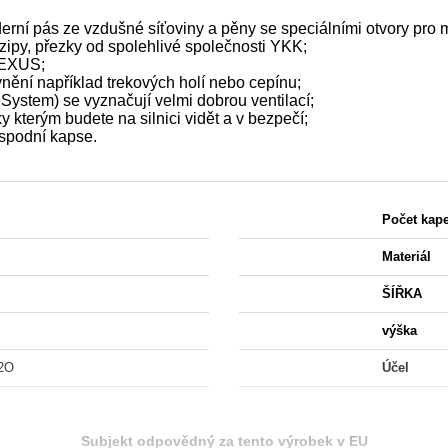
rní pás ze vzdušné síťoviny a pěny se speciálními otvory pro 
 zipy, přezky od spolehlivé společnosti YKK;
 NEXUS;
nění například trekových holí nebo cepínu;
ystem) se vyznačují velmi dobrou ventilací;
y kterým budete na silnici vidět a v bezpečí;
 spodní kapse.
Počet kap
Materiál
ŠÍŘKA
výška
2O
Účel
Subjekt odpovědný za tento výrobek v EU