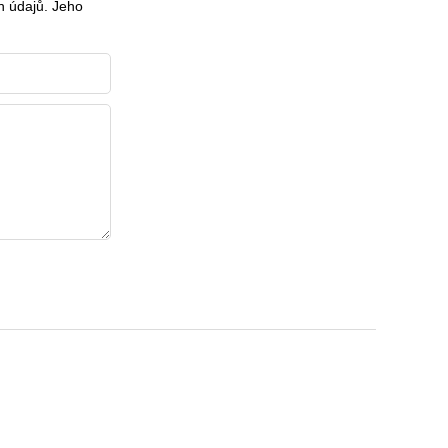
h údajů
. Jeho