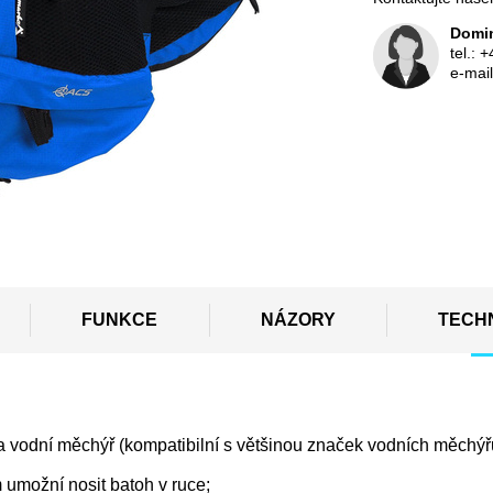
Domin
tel.:
+
e-mai
FUNKCE
NÁZORY
TECH
a vodní měchýř (kompatibilní s většinou značek vodních měchýřů 
m umožní nosit batoh v ruce;