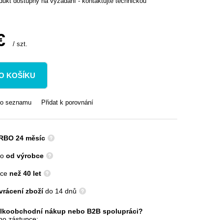
dukt dostupný na vyžádání - kontaktujte technickou
€
/
szt.
O KOŠÍKU
ho seznamu
Přidat k porovnání
RBO 24 měsíc
mo
od výrobce
více
než 40 let
vrácení zboží
do 14 dnů
elkoobchodní nákup nebo B2B spolupráci?
ho zástupce: