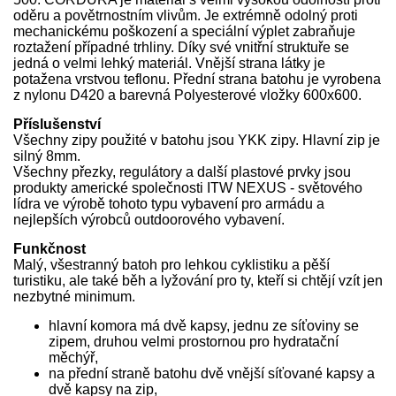
oděru a povětrnostním vlivům. Je extrémně odolný proti
mechanickému poškození a speciální výplet zabraňuje
roztažení případné trhliny. Díky své vnitřní struktuře se
jedná o velmi lehký materiál. Vnější strana látky je
potažena vrstvou teflonu. Přední strana batohu je vyrobena
z nylonu D420 a barevná Polyesterové vložky 600x600.
Příslušenství
Všechny zipy použité v batohu jsou YKK zipy. Hlavní zip je
silný 8mm.
Všechny přezky, regulátory a další plastové prvky jsou
produkty americké společnosti ITW NEXUS - světového
lídra ve výrobě tohoto typu vybavení pro armádu a
nejlepších výrobců outdoorového vybavení.
Funkčnost
Malý, všestranný batoh pro lehkou cyklistiku a pěší
turistiku, ale také běh a lyžování pro ty, kteří si chtějí vzít jen
nezbytné minimum.
hlavní komora má dvě kapsy, jednu ze síťoviny se
zipem, druhou velmi prostornou pro hydratační
měchýř,
na přední straně batohu dvě vnější síťované kapsy a
dvě kapsy na zip,