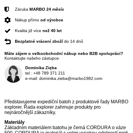
Záruka
MARBO 24 měsíc
Nákup přímo
od výrobce
Kvalita již více
než 40 let
Bezplatné vrácení zboží
do 14 dnů
Máte zájem o velkoobchodní nákup nebo B2B spolupráci?
Kontaktujte našeho zástupce:
Dominika Zięba
tel.:
+48 789 371 211
e-mail:
dominika.zieba@marbo1982.com
Představujeme expediční batoh z produktové řady MARBO
explorer. Řada explorer zahrnuje produkty pro
nejnáročnější zákazníky.
Materiály
Základním materiálem batohu je černá CORDURA o váze
500. CORDURA je materiál s velmi vysokou odolností proti