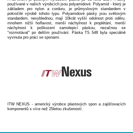
používané v našich výrobcích jsou polyamidové. Polyamid - který je
základem pro nylon a corduru, je průmyslovým standardem v
pokročilé výrobě tohoto typu. Polyamidové pásky jsou světovým
standardem, nevyblednou, mají 10krát vyšší odolnost proti oděru,
mnohem nižší hořlavost, menší náchylnost k proplétání, menší
náchylnost k poškození samolepicí páskou, nezačnou se
"rozmotávat" po delším používání. Páska TS 548 byla speciálně
vyvinuta pro práci se sponami.
ITW NEXUS - americký výrobce plastových spon a zajišťovacích
komponentů s více než 25letou zkušeností.