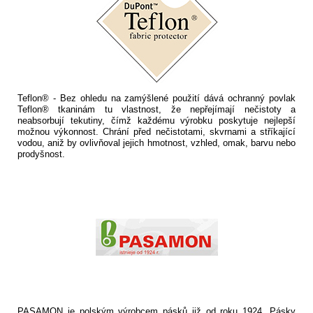
Teflon® - Bez ohledu na zamýšlené použití dává ochranný povlak
Teflon® tkaninám tu vlastnost, že nepřejímají nečistoty a
neabsorbují tekutiny, čímž každému výrobku poskytuje nejlepší
možnou výkonnost. Chrání před nečistotami, skvrnami a stříkající
vodou, aniž by ovlivňoval jejich hmotnost, vzhled, omak, barvu nebo
prodyšnost.
PASAMON je polským výrobcem pásků již od roku 1924. Pásky