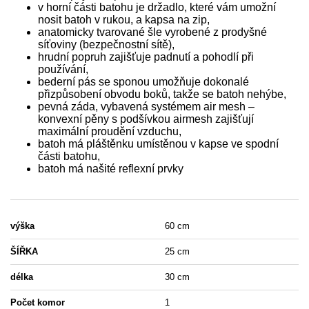
v horní části batohu je držadlo, které vám umožní
nosit batoh v rukou, a kapsa na zip,
anatomicky tvarované šle vyrobené z prodyšné
síťoviny (bezpečnostní sítě),
hrudní popruh zajišťuje padnutí a pohodlí při
používání,
bederní pás se sponou umožňuje dokonalé
přizpůsobení obvodu boků, takže se batoh nehýbe,
pevná záda, vybavená systémem air mesh –
konvexní pěny s podšívkou airmesh zajišťují
maximální proudění vzduchu,
batoh má pláštěnku umístěnou v kapse ve spodní
části batohu,
batoh má našité reflexní prvky
výška
60 cm
ŠÍŘKA
25 cm
délka
30 cm
Počet komor
1