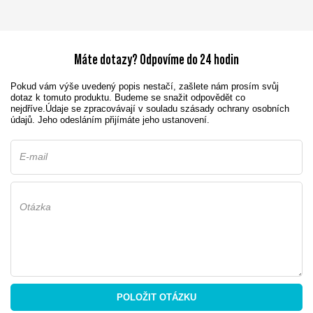
Máte dotazy? Odpovíme do 24 hodin
Pokud vám výše uvedený popis nestačí, zašlete nám prosím svůj
dotaz k tomuto produktu. Budeme se snažit odpovědět co
nejdříve.
Údaje se zpracovávají v souladu s
zásady ochrany osobních
údajů
. Jeho odesláním přijímáte jeho ustanovení.
E-mail
Otázka
POLOŽIT OTÁZKU