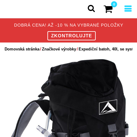
0
DOBRÁ CENA! AŽ -10 % NA VYBRANÉ POLOŽKY
ZKONTROLUJTE
Domovská stránka
Značkové výrobky
Expediční batoh, 40l, se systé